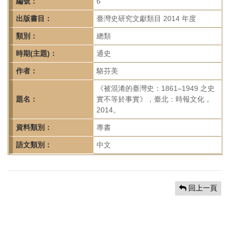
首
編號：
6
頁
出版書目：
臺灣史研究文獻類目 2014 年度
類別：
總類
時期(主題)：
通史
作者：
駱芬美
《被混淆的臺灣史：1861–1949 之史
題名：
實不等於事實》，臺北：時報文化，
2014。
資料類別：
專書
語文類別：
中文
回上一頁