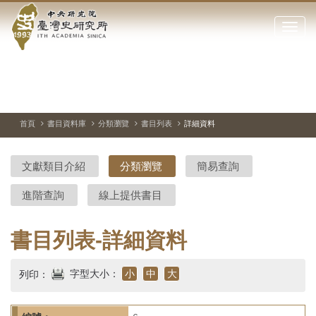
中
跳
到
點
央
主
擊
要
開
研
內
啟
容
或
究
切
上
下
主
區
換
一
一
圖
關
暫
張
張
連
塊
閉
停、
圖
圖
結
院-
播
片
片
首頁
書目資料庫
分類瀏覽
書目列表
詳細資料
網
放
站
臺
主
文獻類目介紹
分類瀏覽
簡易查詢
要
灣
選
進階查詢
線上提供書目
單
史
研
書目列表-詳細資料
究
字型大小：
小
中
大
列印：
所-