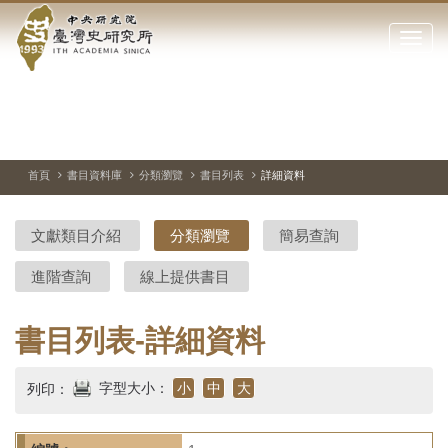
中
跳
到
點
央
主
擊
要
開
研
內
啟
容
或
究
切
上
下
主
區
換
一
一
圖
關
暫
張
張
連
塊
閉
停、
圖
圖
結
院-
播
片
片
首頁
書目資料庫
分類瀏覽
書目列表
詳細資料
網
放
站
臺
主
文獻類目介紹
分類瀏覽
簡易查詢
要
灣
選
進階查詢
線上提供書目
單
史
研
書目列表-詳細資料
究
字型大小：
小
中
大
列印：
所-