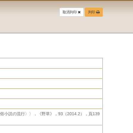
取消列印
列印
説の流行〉〉，《野草》，93（2014.2），頁139