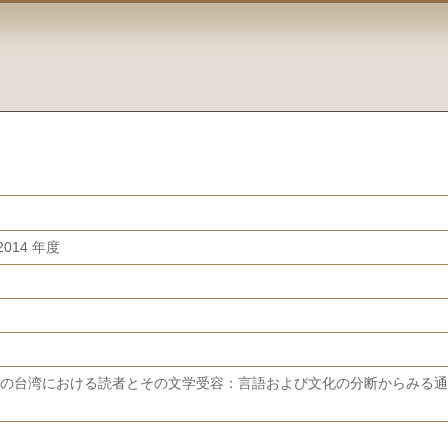
014 年度
年代の台湾における読者とその文学受容：言語および文化の分断からみる通俗小