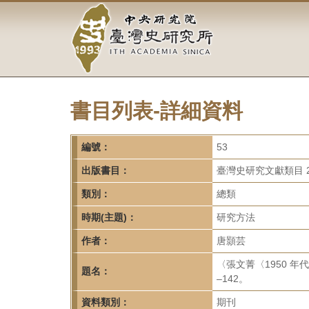
中
跳
到
央
主
要
研
內
容
究
區
塊
書目列表-詳細資料
院-
臺
編號：
53
灣
出版書目：
臺灣史研究文獻類目 2
類別：
總類
史
時期(主題)：
研究方法
研
作者：
唐顥芸
究
〈張文菁〈1950 
題名：
所-
–142。
資料類別：
期刊