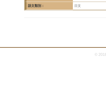
首
語文類別：
日文
頁
© 201