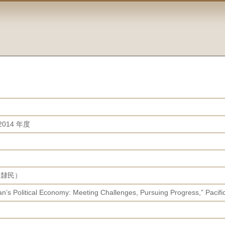
014 年度
（高隸民）
n’s Political Economy: Meeting Challenges, Pursuing Progress,” Pacific