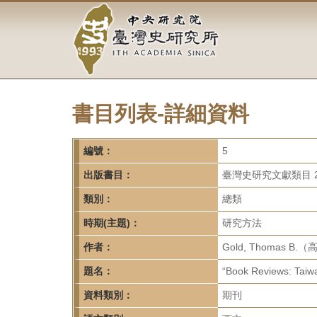
中
跳
到
央
主
要
研
內
容
究
區
塊
書目列表-詳細資料
院-
臺
編號：
5
灣
出版書目：
臺灣史研究文獻類目 2
類別：
總類
史
時期(主題)：
研究方法
研
作者：
Gold, Thomas B.
究
題名：
“Book Reviews: Taiwa
所-
資料類別：
期刊