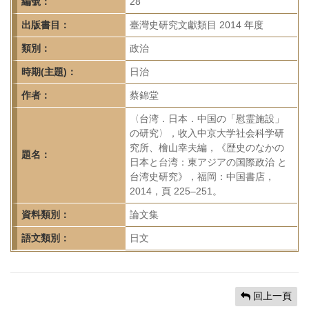
首
編號：
28
頁
出版書目：
臺灣史研究文獻類目 2014 年度
類別：
政治
時期(主題)：
日治
作者：
蔡錦堂
〈台湾．日本．中国の「慰霊施設」
の研究〉，收入中京大学社会科学研
究所、檜山幸夫編，《歴史のなかの
題名：
日本と台湾：東アジアの国際政治 と
台湾史研究》，福岡：中国書店，
2014，頁 225–251。
資料類別：
論文集
語文類別：
日文
回上一頁