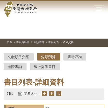
中
跳
到
點
央
主
擊
要
開
研
內
啟
容
或
究
切
上
下
主
區
換
一
一
圖
關
暫
張
張
連
塊
閉
停、
圖
圖
結
院-
播
片
片
首頁
書目資料庫
分類瀏覽
書目列表
詳細資料
網
放
站
臺
主
文獻類目介紹
分類瀏覽
簡易查詢
要
灣
選
進階查詢
線上提供書目
單
史
研
書目列表-詳細資料
究
字型大小：
小
中
大
列印：
所-