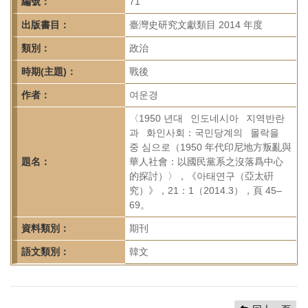
首
編號：
71
頁
出版書目：
臺灣史研究文獻類目 2014 年度
類別：
政治
時期(主題)：
戰後
作者：
여운경
〈1950 년대 인도네시아 지역반란
과 화인사회：국민당계의 몰락을
중 심으로（1950 年代印尼地方叛亂與
題名：
華人社會：以國民黨系之沒落爲中心
的探討）〉，《아태연구（亞太硏
究）》，21：1（2014.3），頁 45–
69。
資料類別：
期刊
語文類別：
韓文