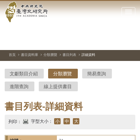
中
跳
到
點
央
主
擊
要
開
研
內
啟
容
或
究
切
上
下
主
區
換
一
一
圖
關
暫
張
張
連
塊
閉
停、
圖
圖
結
院-
播
片
片
首頁
書目資料庫
分類瀏覽
書目列表
詳細資料
網
放
站
臺
主
文獻類目介紹
分類瀏覽
簡易查詢
要
灣
選
進階查詢
線上提供書目
單
史
研
書目列表-詳細資料
究
字型大小：
小
中
大
列印：
所-