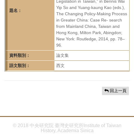
首
Legislation in Taiwan,” in Bennis Wai
Yip So and Yuang-kaung Kao (eds.),
頁
題名：
The Changing Policy-Making Process
in Greater China: Case Re- search
from Mainland China, Taiwan and
Hong Kong, Milton Park, Abingdon;
New York: Routledge, 2014, pp. 78–
96.
資料類別：
論文集
語文類別：
西文
回上一頁
© 2018 中央研究院 臺灣史研究所Institute of Taiwan
History, Academia Sinica