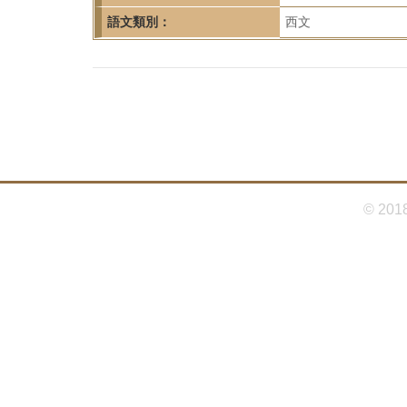
首
語文類別：
西文
頁
© 201