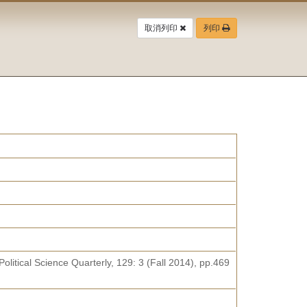
取消列印
列印
olitical Science Quarterly, 129: 3 (Fall 2014), pp.469