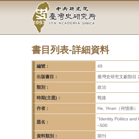
中
跳
到
央
主
要
研
內
容
究
區
塊
書目列表-詳細資料
院-
臺
編號：
49
灣
出版書目：
臺灣史研究文獻類目 2
類別：
政治
史
時期(主題)：
戰後
研
作者：
He, Yinan（何憶南）
究
“Identity Politics an
題名：
所-
–500.
資料類別：
期刊