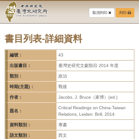
中
跳
到
取消列印
列印
央
主
要
研
內
容
書目列表-詳細資料
究
區
塊
院-
編號：
43
臺
出版書目：
臺灣史研究文獻類目 2014 年度
灣
類別：
政治
時期(主題)：
戰後
史
作者：
Jacobs, J. Bruce（家博）(ed.)
研
Critical Readings on China-Taiwan
題名：
究
Relations, Leiden: Brill, 2014.
所-
資料類別：
專書
語文類別：
西文