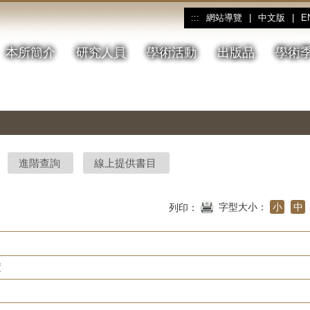
網站導覽
|
中文版
|
E
:::
本所簡介
研究人員
學術活動
出版品
學術
進階查詢
線上提供書目
字型大小：
小
中
列印：
度