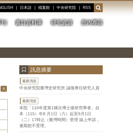
NGLISH
|
日本語
|
檔案館
|
中央研究院
|
RSS
開
啟
或
季刊
書目資料庫
研究資源
所內專區
收
合
搜
切
上
下
主
換
一
一
圖
尋
暫
張
張
連
停、
圖
圖
結
欄
播
片
片
位
放
:::
訊息摘要
最新消息
中央研究院臺灣史研究所 誠徵專任研究人員
大
最新消息
本院「116年度第1梯次博士後研究學者」自
本（115）年8 月1日（六）起至9月1日
（二）17時止（臺灣時間）受理 線上申請，
逾期恕不受理。