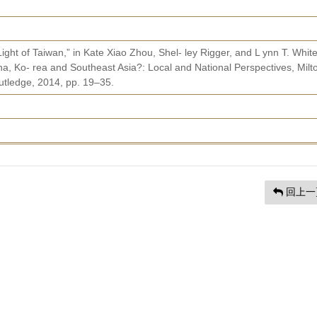
ht of Taiwan,” in Kate Xiao Zhou, Shel- ley Rigger, and L ynn T. White 
na, Ko- rea and Southeast Asia?: Local and National Perspectives, Milt
utledge, 2014, pp. 19–35.
回上一