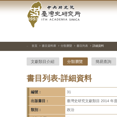
中
跳
到
央
主
要
研
內
容
究
區
塊
院-
首頁
書目資料庫
分類瀏覽
書目列表
詳細資料
:::
臺
文獻類目介紹
分類瀏覽
簡易查詢
灣
史
書目列表-詳細資料
研
編號：
31
究
出版書目：
臺灣史研究文獻類目 2014 年
所-
類別：
政治