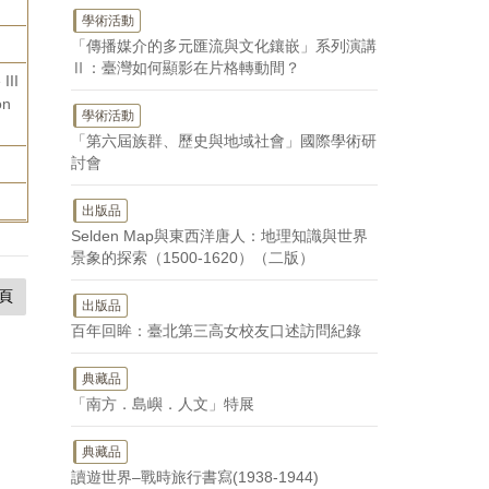
學術活動
「傳播媒介的多元匯流與文化鑲嵌」系列演講
Ⅱ：臺灣如何顯影在片格轉動間？
III
on
學術活動
「第六屆族群、歷史與地域社會」國際學術研
討會
出版品
Selden Map與東西洋唐人：地理知識與世界
景象的探索（1500-1620）（二版）
頁
出版品
百年回眸：臺北第三高女校友口述訪問紀錄
典藏品
「南方．島嶼．人文」特展
典藏品
讀遊世界–戰時旅行書寫(1938-1944)