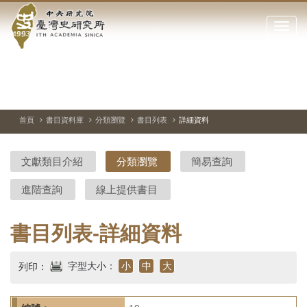
中
跳
到
點
央
主
擊
要
開
研
內
啟
容
或
究
切
上
下
主
區
換
一
一
圖
關
暫
張
張
連
塊
閉
停、
圖
圖
結
院-
播
片
片
首頁
書目資料庫
分類瀏覽
書目列表
詳細資料
網
放
站
臺
主
文獻類目介紹
分類瀏覽
簡易查詢
要
灣
選
進階查詢
線上提供書目
單
史
研
書目列表-詳細資料
究
字型大小：
小
中
大
列印：
所-