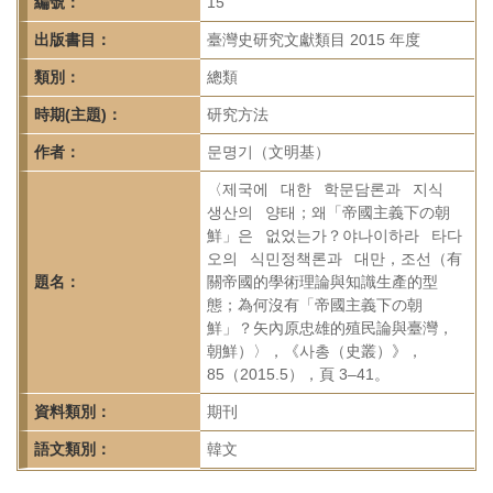
首
編號：
15
頁
出版書目：
臺灣史研究文獻類目 2015 年度
類別：
總類
時期(主題)：
研究方法
作者：
문명기（文明基）
〈제국에 대한 학문담론과 지식
생산의 양태；왜「帝國主義下の朝
鮮」은 없었는가？야나이하라 타다
오의 식민정책론과 대만，조선（有
題名：
關帝國的學術理論與知識生產的型
態；為何沒有「帝國主義下の朝
鮮」？矢內原忠雄的殖民論與臺灣，
朝鮮）〉，《사총（史叢）》，
85（2015.5），頁 3–41。
資料類別：
期刊
語文類別：
韓文