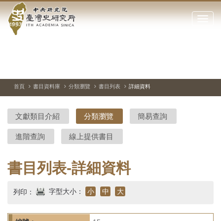
中
跳
到
點
央
主
擊
要
開
研
內
啟
容
或
究
切
上
下
主
區
換
一
一
圖
關
暫
張
張
連
塊
閉
停、
圖
圖
結
院-
播
片
片
首頁
書目資料庫
分類瀏覽
書目列表
詳細資料
網
放
站
臺
主
文獻類目介紹
分類瀏覽
簡易查詢
要
灣
選
進階查詢
線上提供書目
單
史
研
書目列表-詳細資料
究
字型大小：
小
中
大
列印：
所-