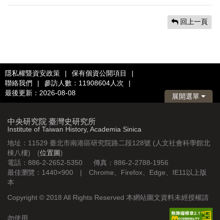
回上一頁
隱私權暨資安政策
|
保有個資公開項目
|
聯絡我們
|
參訪人數：11908604人次
|
最後更新：2026-08-08
展開選單
中央研究院 臺灣史研究所
Institute of Taiwan History, Academia Sinica
地址：11529 臺北市南港區研究院路二段128號 (人文社會科學館北
棟八樓) (
位置圖
)
電話：886-2-2652-5350 傳真：886-2-2788-1956
最佳瀏覽：1440×900 | Chrome、Firefox、Edge、IE11以上版
本
Copyright © 2018 All Rights Reserved 本網站圖文資料未經授權請
勿使用