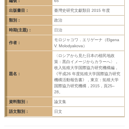
首
編號：
65
頁
出版書目：
臺灣史研究文獻類目 2015 年度
類別：
政治
時期(主題)：
日治
モロジャコワ．エリゲーナ（Elgena
作者：
V. Molodyakova）
〈ロシアから見た日本の植民地政
策：黒白イメージからカラーへ〉，
收入拓殖大学国際協力研究機構編，
題名：
《平成26 年度拓殖大学国際協力研究
機構活動報告書》，東京：拓殖大学
国際協力研究機構，2015，頁25–
28。
資料類別：
論文集
語文類別：
日文