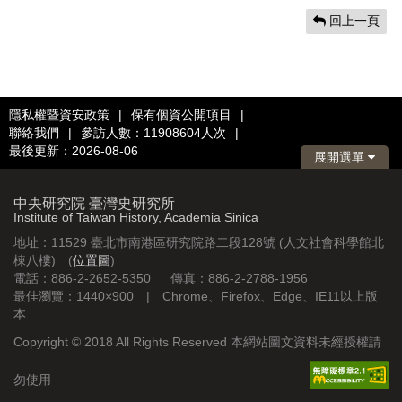
回上一頁
隱私權暨資安政策
|
保有個資公開項目
|
聯絡我們
|
參訪人數：11908604人次
|
最後更新：2026-08-06
展開選單
中央研究院 臺灣史研究所
Institute of Taiwan History, Academia Sinica
地址：11529 臺北市南港區研究院路二段128號 (人文社會科學館北
棟八樓) (
位置圖
)
電話：886-2-2652-5350 傳真：886-2-2788-1956
最佳瀏覽：1440×900 | Chrome、Firefox、Edge、IE11以上版
本
Copyright © 2018 All Rights Reserved 本網站圖文資料未經授權請
勿使用