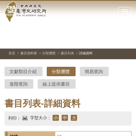
中
跳
到
點
央
主
擊
要
開
研
內
啟
容
或
究
切
上
下
主
區
換
一
一
圖
關
暫
張
張
連
塊
閉
停、
圖
圖
結
院-
播
片
片
首頁
書目資料庫
分類瀏覽
書目列表
詳細資料
網
放
站
臺
主
文獻類目介紹
分類瀏覽
簡易查詢
要
灣
選
進階查詢
線上提供書目
單
史
研
書目列表-詳細資料
究
字型大小：
小
中
大
列印：
所-