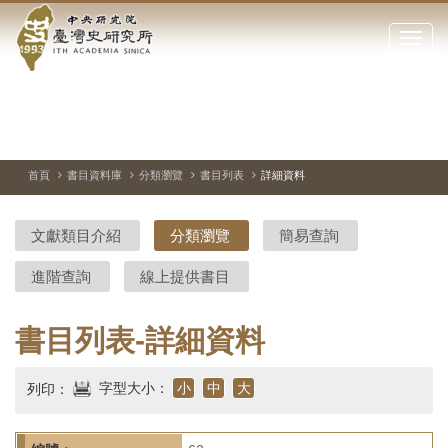
中
跳
到
點
央
主
擊
要
開
研
內
啟
容
或
究
切
上
下
主
區
換
一
一
圖
關
暫
張
張
連
塊
閉
停、
圖
圖
結
院-
播
片
片
首頁
書目資料庫
分類瀏覽
書目列表
詳細資料
網
放
站
臺
主
文獻類目介紹
分類瀏覽
簡易查詢
要
灣
選
進階查詢
線上提供書目
單
史
研
書目列表-詳細資料
究
字型大小：
小
中
大
列印：
所-