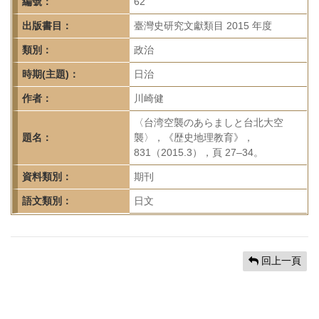
首
編號：
62
頁
出版書目：
臺灣史研究文獻類目 2015 年度
類別：
政治
時期(主題)：
日治
作者：
川崎健
〈台湾空襲のあらましと台北大空
題名：
襲〉，《歴史地理教育》，
831（2015.3），頁 27–34。
資料類別：
期刊
語文類別：
日文
回上一頁