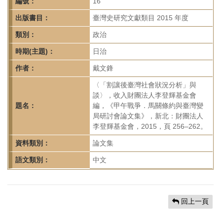
首
編號：
16
頁
出版書目：
臺灣史研究文獻類目 2015 年度
類別：
政治
時期(主題)：
日治
作者：
戴文鋒
〈「割讓後臺灣社會狀況分析」與
談〉，收入財團法人李登輝基金會
題名：
編，《甲午戰爭．馬關條約與臺灣變
局研討會論文集》，新北：財團法人
李登輝基金會，2015，頁 256–262。
資料類別：
論文集
語文類別：
中文
回上一頁