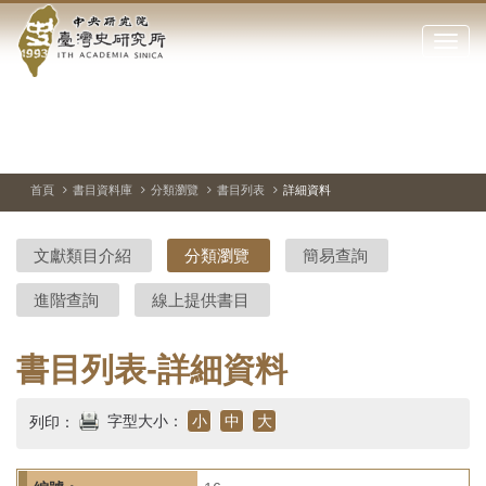
中
跳
到
點
央
主
擊
要
開
研
內
啟
容
或
究
切
上
下
主
區
換
一
一
圖
關
暫
張
張
連
塊
閉
停、
圖
圖
結
院-
播
片
片
首頁
書目資料庫
分類瀏覽
書目列表
詳細資料
網
放
站
臺
主
文獻類目介紹
分類瀏覽
簡易查詢
要
灣
選
進階查詢
線上提供書目
單
史
研
書目列表-詳細資料
究
字型大小：
小
中
大
列印：
所-