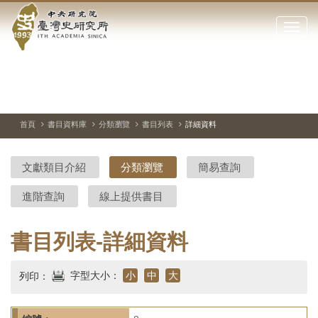
中
跳
到
點
央
主
擊
要
開
研
內
啟
容
或
究
切
上
下
主
區
換
一
一
圖
關
暫
張
張
連
塊
閉
停、
圖
圖
結
院-
播
片
片
首頁
書目資料庫
分類瀏覽
書目列表
詳細資料
網
放
站
臺
主
文獻類目介紹
分類瀏覽
簡易查詢
要
灣
選
進階查詢
線上提供書目
單
史
研
書目列表-詳細資料
究
字型大小：
小
中
大
列印：
所-