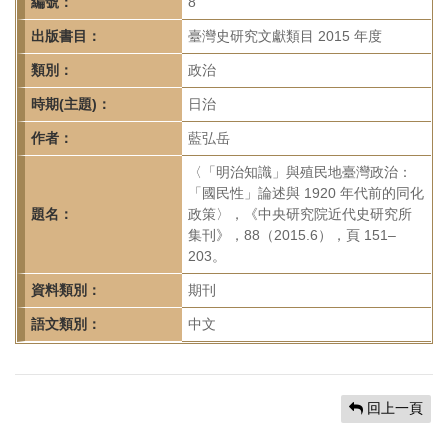
首
編號：
8
頁
出版書目：
臺灣史研究文獻類目 2015 年度
類別：
政治
時期(主題)：
日治
作者：
藍弘岳
〈「明治知識」與殖民地臺灣政治：
「國民性」論述與 1920 年代前的同化
題名：
政策〉，《中央研究院近代史研究所
集刊》，88（2015.6），頁 151–
203。
資料類別：
期刊
語文類別：
中文
回上一頁