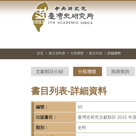
中
跳
到
央
主
要
研
內
容
究
區
塊
院-
首頁
書目資料庫
分類瀏覽
書目列表
詳細資料
:::
臺
文獻類目介紹
分類瀏覽
簡易查詢
灣
史
書目列表-詳細資料
研
編號：
65
究
出版書目：
臺灣史研究文獻類目 2015 年
所-
類別：
史料