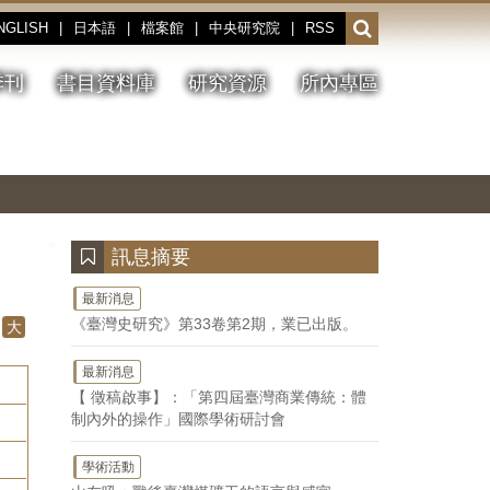
NGLISH
|
日本語
|
檔案館
|
中央研究院
|
RSS
開
啟
或
季刊
書目資料庫
研究資源
所內專區
收
合
搜
切
上
下
主
換
一
一
圖
尋
暫
張
張
連
停、
圖
圖
結
欄
播
片
片
位
放
:::
訊息摘要
最新消息
《臺灣史研究》第33卷第2期，業已出版。
大
最新消息
【 徵稿啟事】：「第四屆臺灣商業傳統：體
制內外的操作」國際學術研討會
學術活動