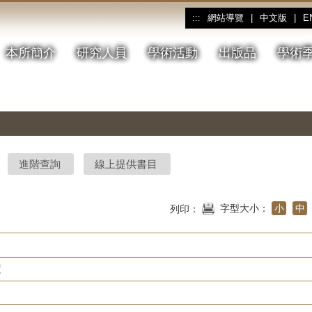
網站導覽
|
中文版
|
E
:::
本所簡介
研究人員
學術活動
出版品
學術
進階查詢
線上提供書目
字型大小：
小
中
列印：
度