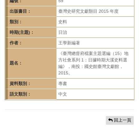
首
編號：
59
頁
出版書目：
臺灣史研究文獻類目 2015 年度
類別：
史料
時期(主題)：
日治
作者：
王學新編著
《臺灣總督府檔案主題選編（15）地
方社會系列 1：日據時期大溪史料選
題名：
編》，南投：國史館臺灣文獻館，
2015。
資料類別：
專書
語文類別：
中文
回上一頁