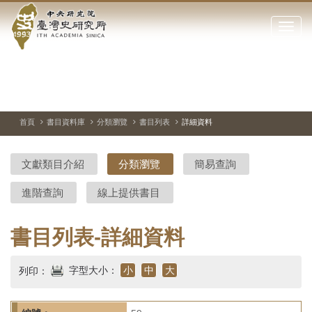
中
跳
到
點
央
主
擊
要
開
研
內
啟
容
或
究
切
上
下
主
區
換
一
一
圖
關
暫
張
張
連
塊
閉
停、
圖
圖
結
院-
播
片
片
首頁
書目資料庫
分類瀏覽
書目列表
詳細資料
網
放
站
臺
主
文獻類目介紹
分類瀏覽
簡易查詢
要
灣
選
進階查詢
線上提供書目
單
史
研
書目列表-詳細資料
究
字型大小：
小
中
大
列印：
所-