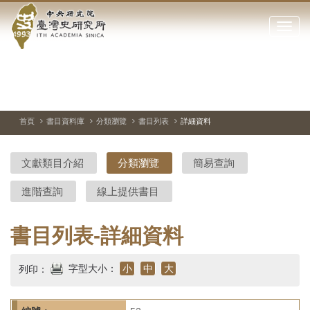
中
跳
到
點
央
主
擊
要
開
研
內
啟
容
或
究
切
上
下
主
區
換
一
一
圖
關
暫
張
張
連
塊
閉
停、
圖
圖
結
院-
播
片
片
首頁
書目資料庫
分類瀏覽
書目列表
詳細資料
網
放
站
臺
主
文獻類目介紹
分類瀏覽
簡易查詢
要
灣
選
進階查詢
線上提供書目
單
史
研
書目列表-詳細資料
究
字型大小：
小
中
大
列印：
所-