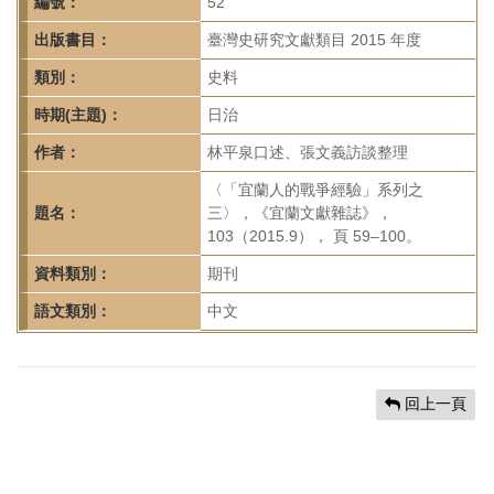
首
編號：
52
頁
出版書目：
臺灣史研究文獻類目 2015 年度
類別：
史料
時期(主題)：
日治
作者：
林平泉口述、張文義訪談整理
〈「宜蘭人的戰爭經驗」系列之
題名：
三〉，《宜蘭文獻雜誌》，
103（2015.9）， 頁 59–100。
資料類別：
期刊
語文類別：
中文
回上一頁