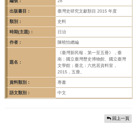
首
編號：
28
頁
出版書目：
臺灣史研究文獻類目 2015 年度
類別：
史料
時期(主題)：
日治
作者：
陳曉怡總編
《臺灣新民報．第一至五冊》，臺
南：國立臺灣歷史博物館、國立臺灣
題名：
文學館；臺北：六然居資料室，
2015，五冊。
資料類別：
專書
語文類別：
中文
回上一頁