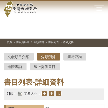
中
跳
到
點
央
主
擊
要
開
研
內
啟
容
或
究
切
上
下
主
區
換
一
一
圖
關
暫
張
張
連
塊
閉
停、
圖
圖
結
院-
播
片
片
首頁
書目資料庫
分類瀏覽
書目列表
詳細資料
網
放
站
臺
主
文獻類目介紹
分類瀏覽
簡易查詢
要
灣
選
進階查詢
線上提供書目
單
史
研
書目列表-詳細資料
究
字型大小：
小
中
大
列印：
所-