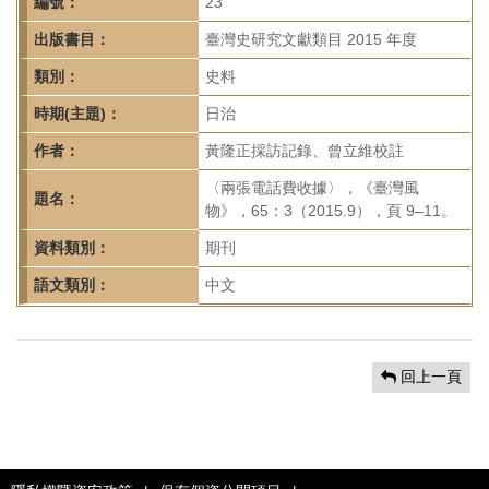
首
編號：
23
頁
出版書目：
臺灣史研究文獻類目 2015 年度
類別：
史料
時期(主題)：
日治
作者：
黃隆正採訪記錄、曾立維校註
〈兩張電話費收據〉，《臺灣風
題名：
物》，65：3（2015.9），頁 9–11。
資料類別：
期刊
語文類別：
中文
回上一頁