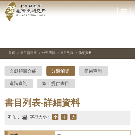
中
跳
到
點
央
主
擊
要
開
研
內
啟
容
或
究
切
上
下
主
區
換
一
一
圖
關
暫
張
張
連
塊
閉
停、
圖
圖
結
院-
播
片
片
首頁
書目資料庫
分類瀏覽
書目列表
詳細資料
網
放
站
臺
主
文獻類目介紹
分類瀏覽
簡易查詢
要
灣
選
進階查詢
線上提供書目
單
史
研
書目列表-詳細資料
究
字型大小：
小
中
大
列印：
所-