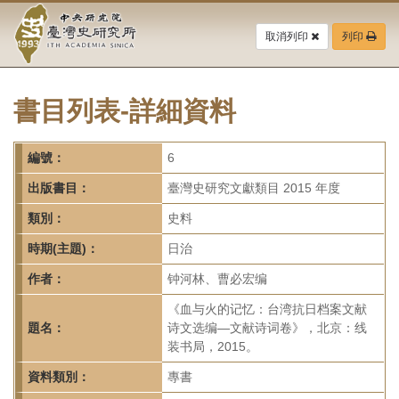
中
跳
到
取消列印
列印
央
主
要
研
內
容
書目列表-詳細資料
究
區
塊
院-
編號：
6
臺
出版書目：
臺灣史研究文獻類目 2015 年度
灣
類別：
史料
時期(主題)：
日治
史
作者：
钟河林、曹必宏编
研
《血与火的记忆：台湾抗日档案文献
究
題名：
诗文选编—文献诗词卷》，北京：线
装书局，2015。
所-
資料類別：
專書