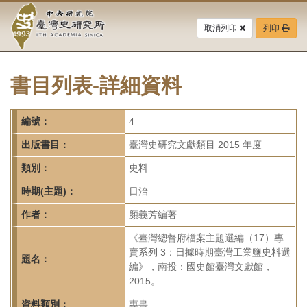
中
跳
到
取消列印
列印
央
主
要
研
內
容
書目列表-詳細資料
究
區
塊
院-
編號：
4
臺
出版書目：
臺灣史研究文獻類目 2015 年度
灣
類別：
史料
時期(主題)：
日治
史
作者：
顏義芳編著
研
《臺灣總督府檔案主題選編（17）專
究
賣系列 3：日據時期臺灣工業鹽史料選
題名：
編》，南投：國史館臺灣文獻館，
所-
2015。
資料類別：
專書