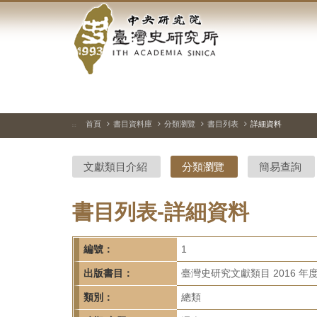
中
跳
到
央
主
要
研
內
容
究
區
塊
院-
首頁
書目資料庫
分類瀏覽
書目列表
詳細資料
:::
臺
文獻類目介紹
分類瀏覽
簡易查詢
灣
史
書目列表-詳細資料
研
編號：
1
究
出版書目：
臺灣史研究文獻類目 2016 年
所-
類別：
總類