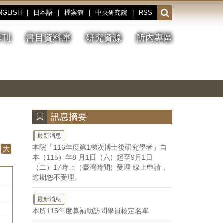
NGLISH
|
日本語
|
檔案館
|
中央研究院
|
RSS
開
啟
或
季刊
書目資料庫
研究資源
所內專區
收
合
搜
切
上
下
主
換
一
一
圖
尋
暫
張
張
連
停、
圖
圖
結
欄
播
片
片
位
放
:::
訊息摘要
最新消息
本院「116年度第1梯次博士後研究學者」自
大
本（115）年8 月1日（六）起至9月1日
（二）17時止（臺灣時間）受理 線上申請，
逾期恕不受理。
最新消息
本所115年度獎補助訪問學員核定名單