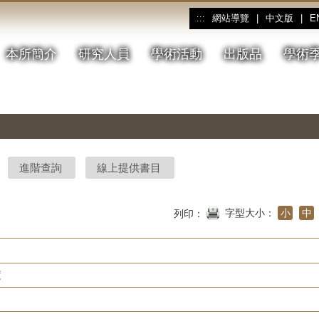
網站導覽
|
中文版
|
E
:::
本所簡介
研究人員
學術活動
出版品
學術
進階查詢
線上提供書目
字型大小：
小
中
列印：
度