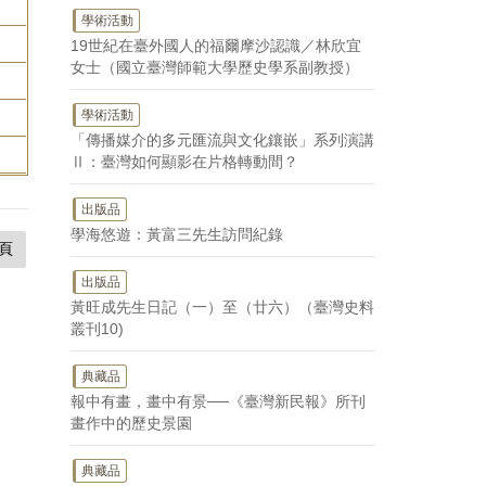
學術活動
19世紀在臺外國人的福爾摩沙認識／林欣宜
女士（國立臺灣師範大學歷史學系副教授）
學術活動
「傳播媒介的多元匯流與文化鑲嵌」系列演講
Ⅱ：臺灣如何顯影在片格轉動間？
出版品
學海悠遊：黃富三先生訪問紀錄
頁
出版品
黃旺成先生日記（一）至（廿六）（臺灣史料
叢刊10)
典藏品
報中有畫，畫中有景──《臺灣新民報》所刊
畫作中的歷史景園
典藏品