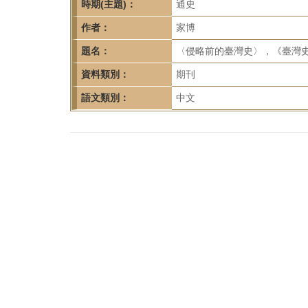
首
時期(主題)：
通史
頁
作者：
家博
題名：
〈侵略前的臺灣史〉，《臺灣史研究
資料類別：
期刊
語文類別：
中文