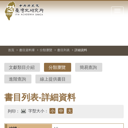
中
跳
到
點
央
主
擊
要
開
研
內
啟
容
或
究
切
上
下
主
區
換
一
一
圖
關
暫
張
張
連
塊
閉
停、
圖
圖
結
院-
播
片
片
首頁
書目資料庫
分類瀏覽
書目列表
詳細資料
網
放
站
臺
主
文獻類目介紹
分類瀏覽
簡易查詢
要
灣
選
進階查詢
線上提供書目
單
史
研
書目列表-詳細資料
究
字型大小：
小
中
大
列印：
所-