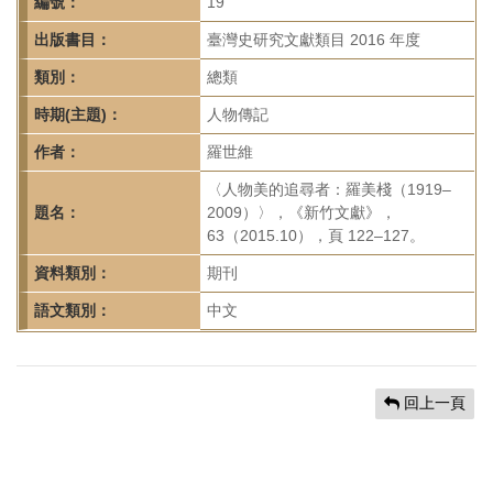
首
編號：
19
頁
出版書目：
臺灣史研究文獻類目 2016 年度
類別：
總類
時期(主題)：
人物傳記
作者：
羅世維
〈人物美的追尋者：羅美棧（1919–
題名：
2009）〉，《新竹文獻》，
63（2015.10），頁 122–127。
資料類別：
期刊
語文類別：
中文
回上一頁