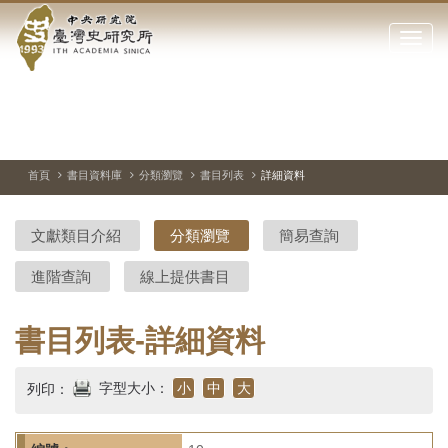
中
跳
到
點
央
主
擊
要
開
研
內
啟
容
或
究
切
上
下
主
區
換
一
一
圖
關
暫
張
張
連
塊
閉
停、
圖
圖
結
院-
播
片
片
首頁
書目資料庫
分類瀏覽
書目列表
詳細資料
網
放
站
臺
主
文獻類目介紹
分類瀏覽
簡易查詢
要
灣
選
進階查詢
線上提供書目
單
史
研
書目列表-詳細資料
究
字型大小：
小
中
大
列印：
所-