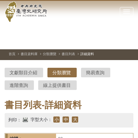
中
跳
到
點
央
主
擊
要
開
研
內
啟
容
或
究
切
上
下
主
區
換
一
一
圖
關
暫
張
張
連
塊
閉
停、
圖
圖
結
院-
播
片
片
首頁
書目資料庫
分類瀏覽
書目列表
詳細資料
網
放
站
臺
主
文獻類目介紹
分類瀏覽
簡易查詢
要
灣
選
進階查詢
線上提供書目
單
史
研
書目列表-詳細資料
究
字型大小：
小
中
大
列印：
所-