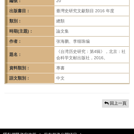
首
編號：
20
頁
出版書目：
臺灣史研究文獻類目 2016 年度
類別：
總類
時期(主題)：
論文集
作者：
张海鹏、李细珠编
《台湾历史研究：第4辑》，北京：社
題名：
会科学文献出版社，2016。
資料類別：
專書
語文類別：
中文
回上一頁