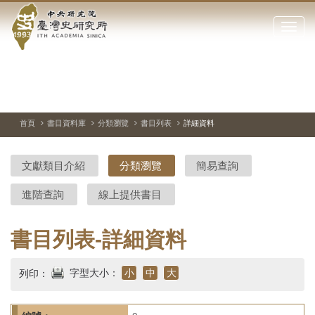
中
跳
到
點
央
主
擊
要
開
研
內
啟
容
或
究
切
上
下
主
區
換
一
一
圖
關
暫
張
張
連
塊
閉
停、
圖
圖
結
院-
播
片
片
首頁
書目資料庫
分類瀏覽
書目列表
詳細資料
網
放
站
臺
主
文獻類目介紹
分類瀏覽
簡易查詢
要
灣
選
進階查詢
線上提供書目
單
史
研
書目列表-詳細資料
究
字型大小：
小
中
大
列印：
所-