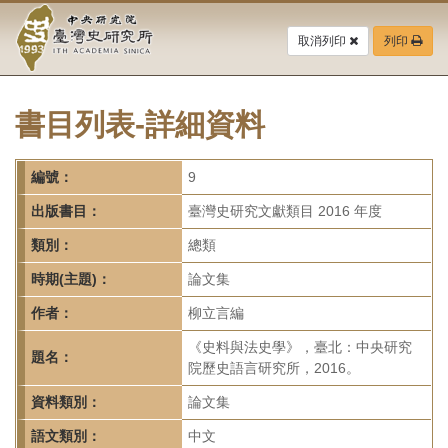
中
跳
到
取消列印
列印
央
主
要
研
內
容
書目列表-詳細資料
究
區
塊
院-
編號：
9
臺
出版書目：
臺灣史研究文獻類目 2016 年度
灣
類別：
總類
時期(主題)：
論文集
史
作者：
柳立言編
研
《史料與法史學》，臺北：中央研究
題名：
究
院歷史語言研究所，2016。
所-
資料類別：
論文集
語文類別：
中文