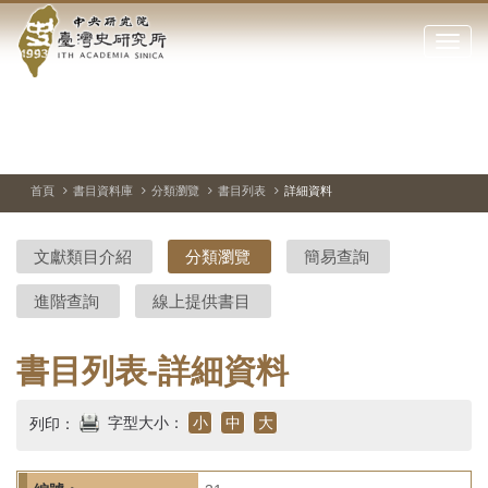
中
跳
到
點
央
主
擊
要
開
研
內
啟
容
或
究
切
上
下
主
區
換
一
一
圖
關
暫
張
張
連
塊
閉
停、
圖
圖
結
院-
播
片
片
首頁
書目資料庫
分類瀏覽
書目列表
詳細資料
網
放
站
臺
主
文獻類目介紹
分類瀏覽
簡易查詢
要
灣
選
進階查詢
線上提供書目
單
史
研
書目列表-詳細資料
究
字型大小：
小
中
大
列印：
所-