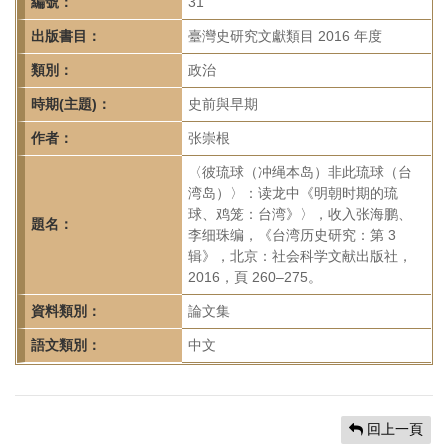
首
編號：
31
頁
出版書目：
臺灣史研究文獻類目 2016 年度
類別：
政治
時期(主題)：
史前與早期
作者：
张崇根
〈彼琉球（冲绳本岛）非此琉球（台
湾岛）〉：读龙中《明朝时期的琉
球、鸡笼：台湾》〉，收入张海鹏、
題名：
李细珠编，《台湾历史研究：第 3
辑》，北京：社会科学文献出版社，
2016，頁 260–275。
資料類別：
論文集
語文類別：
中文
回上一頁