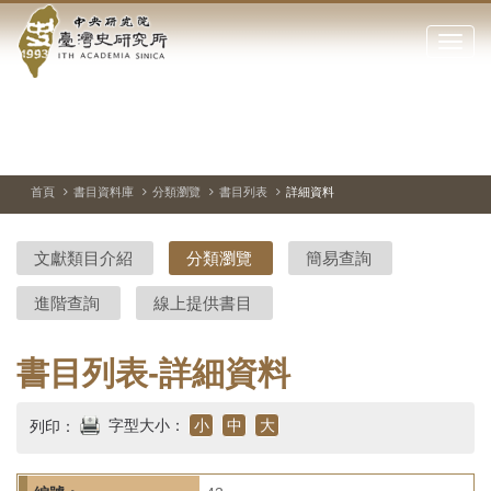
中
跳
到
點
央
主
擊
要
開
研
內
啟
容
或
究
切
上
下
主
區
換
一
一
圖
關
暫
張
張
連
塊
閉
停、
圖
圖
結
院-
播
片
片
首頁
書目資料庫
分類瀏覽
書目列表
詳細資料
網
放
站
臺
主
文獻類目介紹
分類瀏覽
簡易查詢
要
灣
選
進階查詢
線上提供書目
單
史
研
書目列表-詳細資料
究
字型大小：
小
中
大
列印：
所-