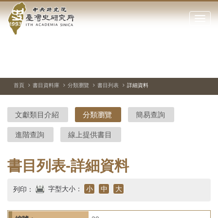
中
跳
到
點
央
主
擊
要
開
研
內
啟
容
或
究
切
上
下
主
區
換
一
一
圖
關
暫
張
張
連
塊
閉
停、
圖
圖
結
院-
播
片
片
首頁
書目資料庫
分類瀏覽
書目列表
詳細資料
網
放
站
臺
主
文獻類目介紹
分類瀏覽
簡易查詢
要
灣
選
進階查詢
線上提供書目
單
史
研
書目列表-詳細資料
究
字型大小：
小
中
大
列印：
所-