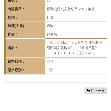
首
編號：
20
頁
出版書目：
臺灣史研究文獻類目 2016 年度
類別：
社會
時期(主題)：
通論
作者：
蘇峯楠
〈從土牛到水牛：人地對話裡的歷史
題名：
經驗與文化地景〉，《臺灣風物》，
66：4（2016.12），頁 11–19。
資料類別：
期刊
語文類別：
中文
回上一頁