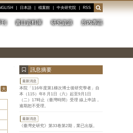
NGLISH
|
日本語
|
檔案館
|
中央研究院
|
RSS
開
啟
或
季刊
書目資料庫
研究資源
所內專區
收
合
搜
切
上
下
主
換
一
一
圖
尋
暫
張
張
連
停、
圖
圖
結
欄
播
片
片
位
放
:::
訊息摘要
最新消息
本院「116年度第1梯次博士後研究學者」自
大
本（115）年8 月1日（六）起至9月1日
（二）17時止（臺灣時間）受理 線上申請，
逾期恕不受理。
最新消息
《臺灣史研究》第33卷第2期，業已出版。