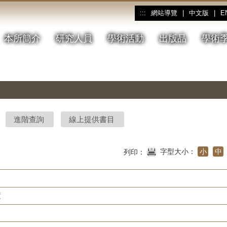
網站導覽
|
中文版
|
E
:::
本所簡介
研究人員
學術活動
出版品
學術
進階查詢
線上提供書目
字型大小：
小
中
列印：
度