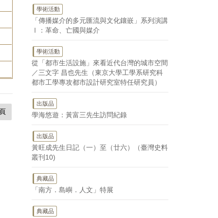
學術活動
「傳播媒介的多元匯流與文化鑲嵌」系列演講
Ⅰ：革命、亡國與媒介
學術活動
從「都市生活設施」來看近代台灣的城市空間
／三文字 昌也先生（東京大學工學系研究科
都市工學專攻都市設計研究室特任研究員）
出版品
頁
學海悠遊：黃富三先生訪問紀錄
出版品
黃旺成先生日記（一）至（廿六）（臺灣史料
叢刊10)
典藏品
「南方．島嶼．人文」特展
典藏品