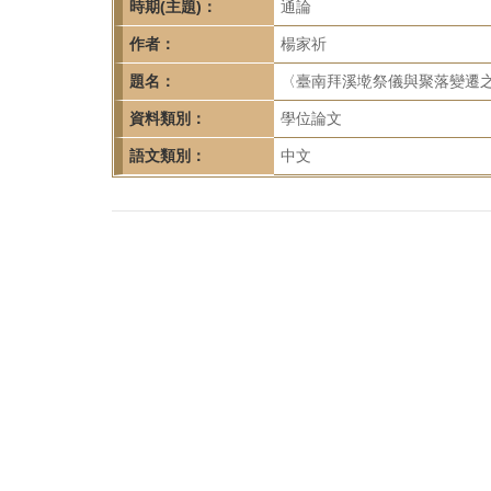
首
時期(主題)：
通論
頁
作者：
楊家祈
題名：
〈臺南拜溪墘祭儀與聚落變遷之
資料類別：
學位論文
語文類別：
中文