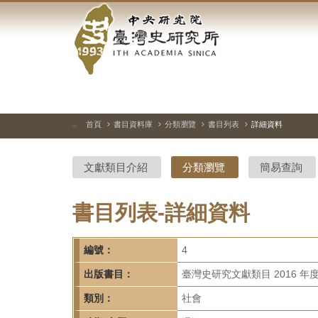
中
跳
到
央
主
要
研
內
容
究
區
塊
院-
首頁
書目資料庫
分類瀏覽
書目列表
詳細資料
:::
臺
文獻類目介紹
分類瀏覽
簡易查詢
灣
史
書目列表-詳細資料
研
編號：
4
究
出版書目：
臺灣史研究文獻類目 2016 年
所-
類別：
社會