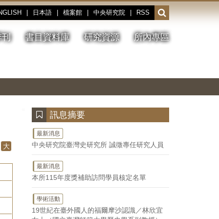
NGLISH
|
日本語
|
檔案館
|
中央研究院
|
RSS
開
啟
或
季刊
書目資料庫
研究資源
所內專區
收
合
搜
切
上
下
主
換
一
一
圖
尋
暫
張
張
連
停、
圖
圖
結
欄
播
片
片
位
放
:::
訊息摘要
最新消息
中央研究院臺灣史研究所 誠徵專任研究人員
大
最新消息
本所115年度獎補助訪問學員核定名單
學術活動
19世紀在臺外國人的福爾摩沙認識／林欣宜