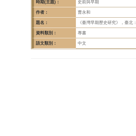
首
時期(主題)：
史前與早期
頁
作者：
曹永和
題名：
《臺灣早期歷史研究》，臺北：聯
資料類別：
專書
語文類別：
中文