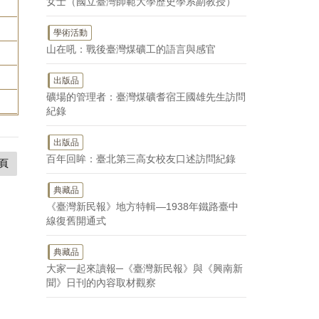
女士（國立臺灣師範大學歷史學系副教授）
學術活動
山在吼：戰後臺灣煤礦工的語言與感官
出版品
礦場的管理者：臺灣煤礦耆宿王國雄先生訪問
紀錄
出版品
百年回眸：臺北第三高女校友口述訪問紀錄
頁
典藏品
《臺灣新民報》地方特輯—1938年鐵路臺中
線復舊開通式
典藏品
大家一起來讀報─《臺灣新民報》與《興南新
聞》日刊的內容取材觀察