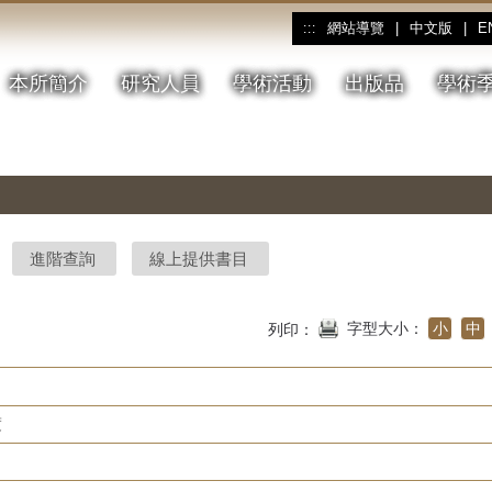
網站導覽
|
中文版
|
E
:::
本所簡介
研究人員
學術活動
出版品
學術
進階查詢
線上提供書目
字型大小：
小
中
列印：
度