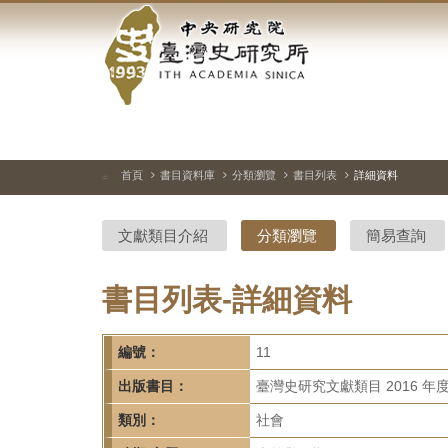
中
跳
到
央
主
要
研
內
容
究
區
塊
院-
首頁
書目資料庫
分類瀏覽
書目列表
詳細資料
:::
臺
文獻類目介紹
分類瀏覽
簡易查詢
灣
史
書目列表-詳細資料
研
編號：
11
究
出版書目：
臺灣史研究文獻類目 2016 年
所-
類別：
社會