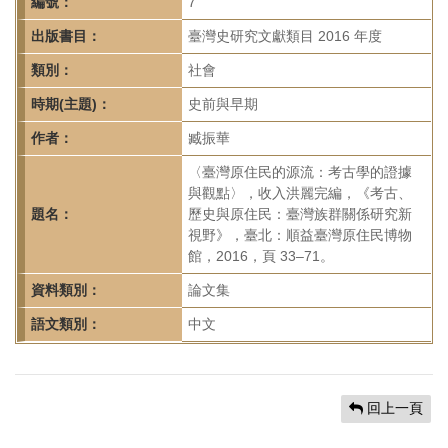
首
編號：
7
頁
出版書目：
臺灣史研究文獻類目 2016 年度
類別：
社會
時期(主題)：
史前與早期
作者：
臧振華
〈臺灣原住民的源流：考古學的證據
與觀點〉，收入洪麗完編，《考古、
題名：
歷史與原住民：臺灣族群關係研究新
視野》，臺北：順益臺灣原住民博物
館，2016，頁 33–71。
資料類別：
論文集
語文類別：
中文
回上一頁