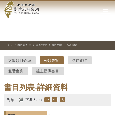
中
跳
到
點
央
主
擊
要
開
研
內
啟
容
或
究
切
上
下
主
區
換
一
一
圖
關
暫
張
張
連
塊
閉
停、
圖
圖
結
院-
播
片
片
首頁
書目資料庫
分類瀏覽
書目列表
詳細資料
網
放
站
臺
主
文獻類目介紹
分類瀏覽
簡易查詢
要
灣
選
進階查詢
線上提供書目
單
史
研
書目列表-詳細資料
究
字型大小：
小
中
大
列印：
所-