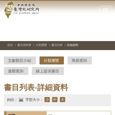
中
跳
到
點
央
主
擊
要
開
研
內
啟
容
或
究
切
上
下
主
區
換
一
一
圖
關
暫
張
張
連
塊
閉
停、
圖
圖
結
院-
播
片
片
首頁
書目資料庫
分類瀏覽
書目列表
詳細資料
網
放
站
臺
主
文獻類目介紹
分類瀏覽
簡易查詢
要
灣
選
進階查詢
線上提供書目
單
史
研
書目列表-詳細資料
究
字型大小：
小
中
大
列印：
所-