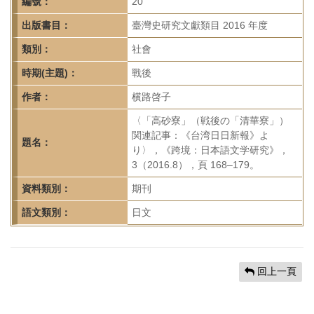
首
編號：
20
頁
出版書目：
臺灣史研究文獻類目 2016 年度
類別：
社會
時期(主題)：
戰後
作者：
横路啓子
〈「高砂寮」（戦後の「清華寮」）
関連記事：《台湾日日新報》よ
題名：
り〉，《跨境：日本語文学研究》，
3（2016.8），頁 168–179。
資料類別：
期刊
語文類別：
日文
回上一頁