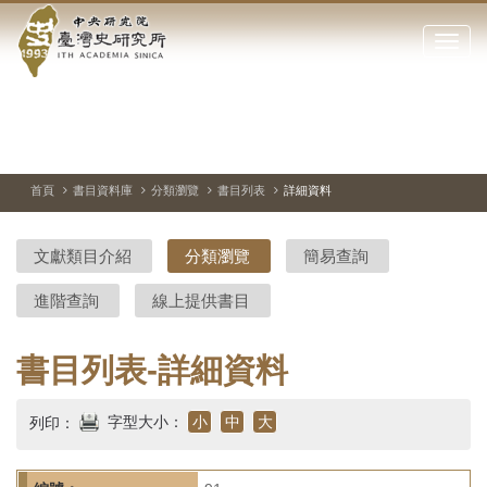
中
跳
到
點
央
主
擊
要
開
研
內
啟
容
或
究
切
上
下
主
區
換
一
一
圖
關
暫
張
張
連
塊
閉
停、
圖
圖
結
院-
播
片
片
首頁
書目資料庫
分類瀏覽
書目列表
詳細資料
網
放
站
臺
主
文獻類目介紹
分類瀏覽
簡易查詢
要
灣
選
進階查詢
線上提供書目
單
史
研
書目列表-詳細資料
究
字型大小：
小
中
大
列印：
所-