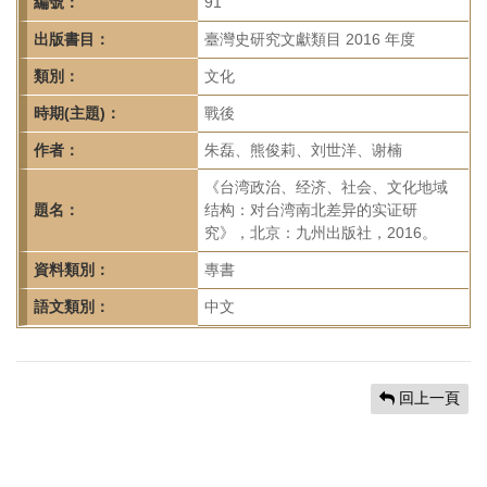
首
編號：
91
頁
出版書目：
臺灣史研究文獻類目 2016 年度
類別：
文化
時期(主題)：
戰後
作者：
朱磊、熊俊莉、刘世洋、谢楠
《台湾政治、经济、社会、文化地域
題名：
结构：对台湾南北差异的实证研
究》，北京：九州出版社，2016。
資料類別：
專書
語文類別：
中文
回上一頁