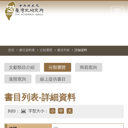
中
跳
到
點
央
主
擊
要
開
研
內
啟
容
或
究
切
上
下
主
區
換
一
一
圖
關
暫
張
張
連
塊
閉
停、
圖
圖
結
院-
播
片
片
首頁
書目資料庫
分類瀏覽
書目列表
詳細資料
網
放
站
臺
主
文獻類目介紹
分類瀏覽
簡易查詢
要
灣
選
進階查詢
線上提供書目
單
史
研
書目列表-詳細資料
究
字型大小：
小
中
大
列印：
所-