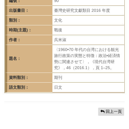
首
編號：
90
頁
出版書目：
臺灣史研究文獻類目 2016 年度
類別：
文化
時期(主題)：
戰後
作者：
呉米淑
〈1960•70 年代の台湾における観光
旅行政策の実態と特徴：政治•経済情
題名：
勢に関連させて〉，《現代台湾研
究》，46（2016.1），頁 1–25。
資料類別：
期刊
語文類別：
日文
回上一頁