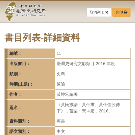
中
跳
到
取消列印
列印
央
主
要
研
內
容
書目列表-詳細資料
究
區
塊
院-
編號：
11
臺
出版書目：
臺灣史研究文獻類目 2016 年度
灣
類別：
史料
時期(主題)：
通論
史
作者：
黃坤宏編著
研
《黃氏族譜：黃仕求、黃仕僅公傳
題名：
究
下》，苗栗：黃坤宏，2016。
所-
資料類別：
專書
語文類別：
中文