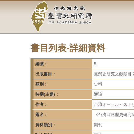
中
跳
到
央
主
要
研
內
容
究
區
塊
書目列表-詳細資料
院-
臺
編號：
5
灣
出版書目：
臺灣史研究文獻類目 2
類別：
史料
史
時期(主題)：
通論
研
作者：
台湾オーラルヒスト
究
題名：
《台湾口述歴史研究第
所-
資料類別：
期刊