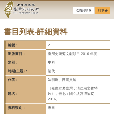
中
跳
到
取消列印
列印
央
主
要
研
內
容
書目列表-詳細資料
究
區
塊
院-
編號：
2
臺
出版書目：
臺灣史研究文獻類目 2016 年度
灣
類別：
史料
時期(主題)：
清代
史
作者：
馮明珠、陳龍貴編
研
《嘉慶君遊臺灣：清仁宗文物特
究
題名：
展》，臺北：國立故宮博物院，
2016。
所-
資料類別：
專書