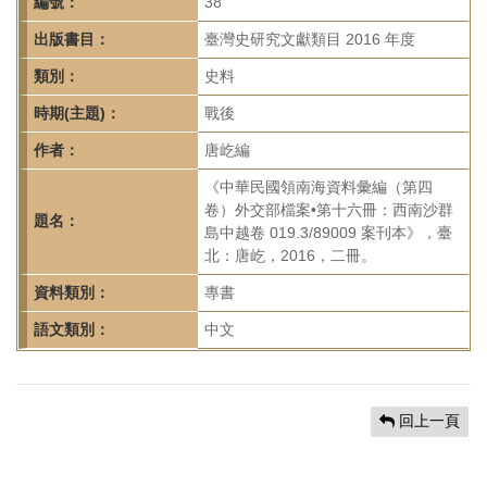
首
編號：
38
頁
出版書目：
臺灣史研究文獻類目 2016 年度
類別：
史料
時期(主題)：
戰後
作者：
唐屹編
《中華民國領南海資料彙編（第四
卷）外交部檔案•第十六冊：西南沙群
題名：
島中越卷 019.3/89009 案刊本》，臺
北：唐屹，2016，二冊。
資料類別：
專書
語文類別：
中文
回上一頁