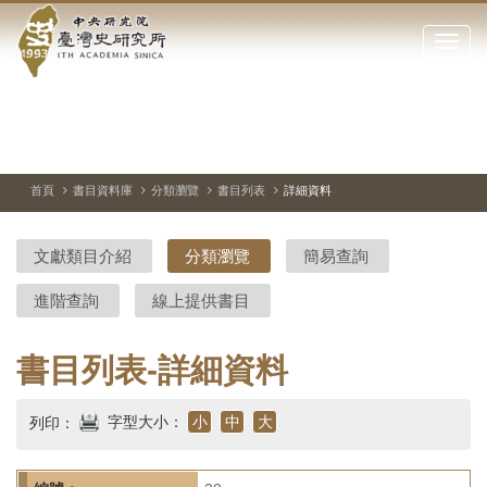
中
跳
到
點
央
主
擊
要
開
研
內
啟
容
或
究
切
上
下
主
區
換
一
一
圖
關
暫
張
張
連
塊
閉
停、
圖
圖
結
院-
播
片
片
首頁
書目資料庫
分類瀏覽
書目列表
詳細資料
網
放
站
臺
主
文獻類目介紹
分類瀏覽
簡易查詢
要
灣
選
進階查詢
線上提供書目
單
史
研
書目列表-詳細資料
究
字型大小：
小
中
大
列印：
所-