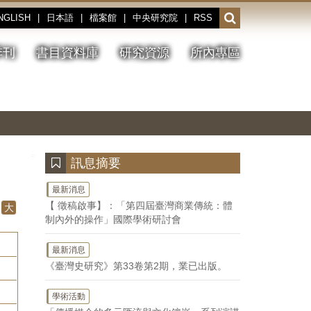
NGLISH
|
日本語
|
檔案館
|
中央研究院
|
RSS
開
啟
或
季刊
書目資料庫
研究資源
所內專區
收
合
搜
切
上
下
主
換
一
一
圖
尋
暫
張
張
連
停、
圖
圖
結
欄
播
片
片
位
放
:::
訊息摘要
最新消息
【 徵稿啟事】：「第四屆臺灣商業傳統：體
大
制內外的操作」國際學術研討會
最新消息
《臺灣史研究》第33卷第2期，業已出版。
學術活動