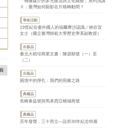
「傳播媒介的多元匯流與文化鑲嵌」系列演講
Ⅱ：臺灣如何顯影在片格轉動間？
學術活動
19世紀在臺外國人的福爾摩沙認識／林欣宜
女士（國立臺灣師範大學歷史學系副教授）
出版品
臺北大稻埕商業文書：陳源順號（一）至
（二）
頁
出版品
困境中的掙扎：我們的荊棘之路
典藏品
長崎泰益號與馬來西亞檳城商號
典藏品
百年發聲．三十而立—設所30年紀念特展