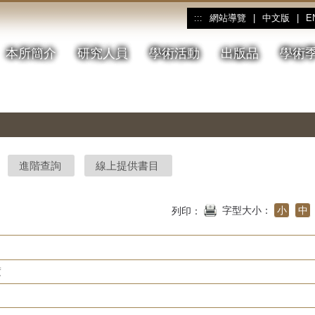
網站導覽
|
中文版
|
E
:::
本所簡介
研究人員
學術活動
出版品
學術
進階查詢
線上提供書目
字型大小：
小
中
列印：
度