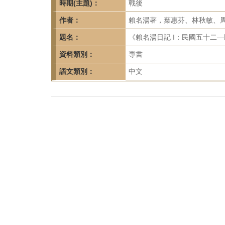
首
時期(主題)：
戰後
頁
作者：
賴名湯著，葉惠芬、林秋敏、
題名：
《賴名湯日記 I：民國五十二—
資料類別：
專書
語文類別：
中文