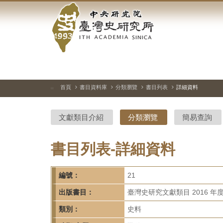
中
跳
到
央
主
要
研
內
容
究
區
塊
院-
首頁
書目資料庫
分類瀏覽
書目列表
詳細資料
:::
臺
文獻類目介紹
分類瀏覽
簡易查詢
灣
史
書目列表-詳細資料
研
編號：
21
究
出版書目：
臺灣史研究文獻類目 2016 年
所-
類別：
史料