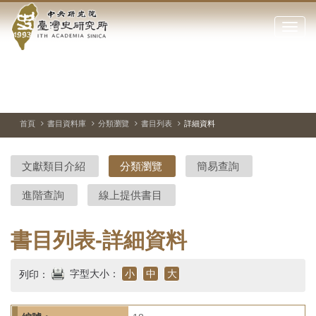
中
跳
到
點
央
主
擊
要
開
研
內
啟
容
或
究
切
上
下
主
區
換
一
一
圖
關
暫
張
張
連
塊
閉
停、
圖
圖
結
院-
播
片
片
首頁
書目資料庫
分類瀏覽
書目列表
詳細資料
網
放
站
臺
主
文獻類目介紹
分類瀏覽
簡易查詢
要
灣
選
進階查詢
線上提供書目
單
史
研
書目列表-詳細資料
究
字型大小：
小
中
大
列印：
所-