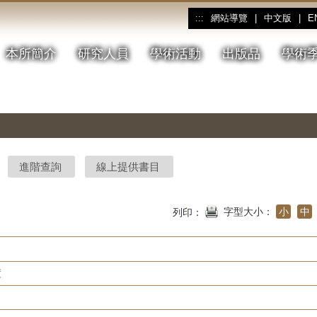
網站導覽
|
中文版
|
E
:::
本所簡介
研究人員
學術活動
出版品
學術
進階查詢
線上提供書目
字型大小：
小
中
列印：
度