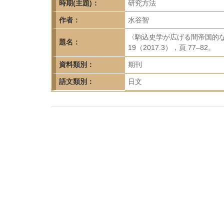
首
時期(主題)：
研究方法
頁
作者：
水谷智
〈駒込史学が広げる間帝国的な視座の可能性
題名：
19（2017.3），頁 77–82。
資料類別：
期刊
語文類別：
日文