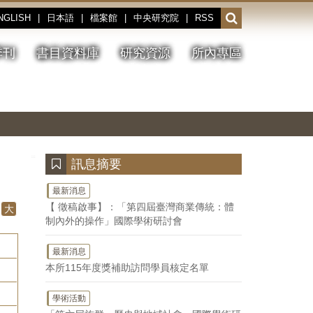
NGLISH
|
日本語
|
檔案館
|
中央研究院
|
RSS
開
啟
或
季刊
書目資料庫
研究資源
所內專區
收
合
搜
切
上
下
主
換
一
一
圖
尋
暫
張
張
連
停、
圖
圖
結
欄
播
片
片
位
放
:::
訊息摘要
最新消息
【 徵稿啟事】：「第四屆臺灣商業傳統：體
大
制內外的操作」國際學術研討會
最新消息
本所115年度獎補助訪問學員核定名單
學術活動