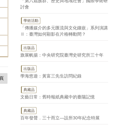
「第六屆族群、歷史與地域社會」國際學術研
討會
學術活動
「傳播媒介的多元匯流與文化鑲嵌」系列演講
Ⅱ：臺灣如何顯影在片格轉動間？
出版品
旗展帆揚：中央研究院臺灣史研究所三十年
出版品
學海悠遊：黃富三先生訪問紀錄
頁
典藏品
文藝日常：舊時報紙典藏中的臺陽記憶
典藏品
百年發聲．三十而立—設所30年紀念特展