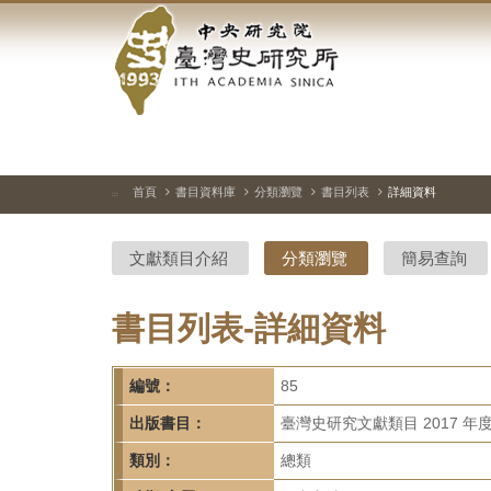
中
跳
到
央
主
要
研
內
容
究
區
塊
院-
首頁
書目資料庫
分類瀏覽
書目列表
詳細資料
:::
臺
文獻類目介紹
分類瀏覽
簡易查詢
灣
史
書目列表-詳細資料
研
編號：
85
究
出版書目：
臺灣史研究文獻類目 2017 年
所-
類別：
總類