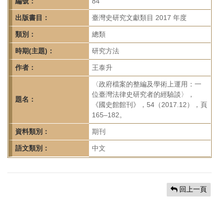
首
編號：
84
頁
出版書目：
臺灣史研究文獻類目 2017 年度
類別：
總類
時期(主題)：
研究方法
作者：
王泰升
〈政府檔案的整編及學術上運用：一
位臺灣法律史研究者的經驗談〉，
題名：
《國史館館刊》，54（2017.12），頁
165–182。
資料類別：
期刊
語文類別：
中文
回上一頁