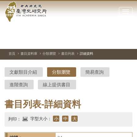
中
跳
到
點
央
主
擊
要
開
研
內
啟
容
或
究
切
上
下
主
區
換
一
一
圖
關
暫
張
張
連
塊
閉
停、
圖
圖
結
院-
播
片
片
首頁
書目資料庫
分類瀏覽
書目列表
詳細資料
網
放
站
臺
主
文獻類目介紹
分類瀏覽
簡易查詢
要
灣
選
進階查詢
線上提供書目
單
史
研
書目列表-詳細資料
究
字型大小：
小
中
大
列印：
所-