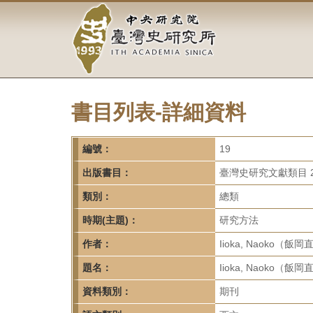
中
跳
到
央
主
要
研
內
容
究
區
塊
書目列表-詳細資料
院-
臺
編號：
19
灣
出版書目：
臺灣史研究文獻類目 2
類別：
總類
史
時期(主題)：
研究方法
研
作者：
Iioka, Naoko（飯
究
題名：
Iioka, Naoko（飯
所-
資料類別：
期刊