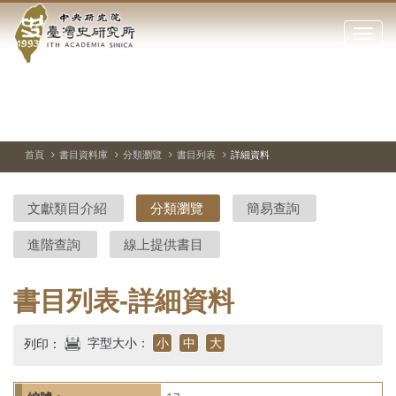
中
跳
到
點
央
主
擊
要
開
研
內
啟
容
或
究
切
上
下
主
區
換
一
一
圖
關
暫
張
張
連
塊
閉
停、
圖
圖
結
院-
播
片
片
首頁
書目資料庫
分類瀏覽
書目列表
詳細資料
網
放
站
臺
主
文獻類目介紹
分類瀏覽
簡易查詢
要
灣
選
進階查詢
線上提供書目
單
史
研
書目列表-詳細資料
究
字型大小：
小
中
大
列印：
所-