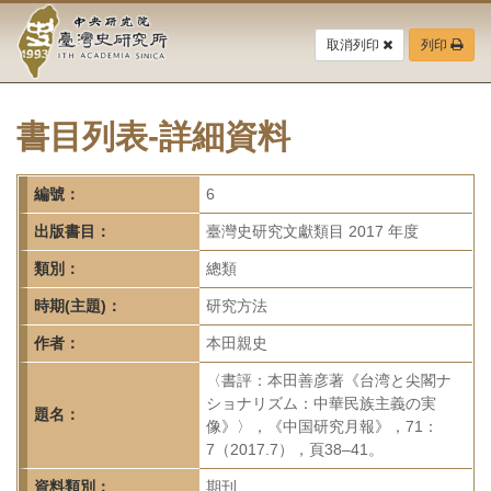
中
跳
到
取消列印
列印
央
主
要
研
內
容
書目列表-詳細資料
究
區
塊
院-
編號：
6
臺
出版書目：
臺灣史研究文獻類目 2017 年度
灣
類別：
總類
時期(主題)：
研究方法
史
作者：
本田親史
研
〈書評：本田善彦著《台湾と尖閣ナ
究
ショナリズム：中華民族主義の実
題名：
像》〉，《中国研究月報》，71：
所-
7（2017.7），頁38–41。
資料類別：
期刊