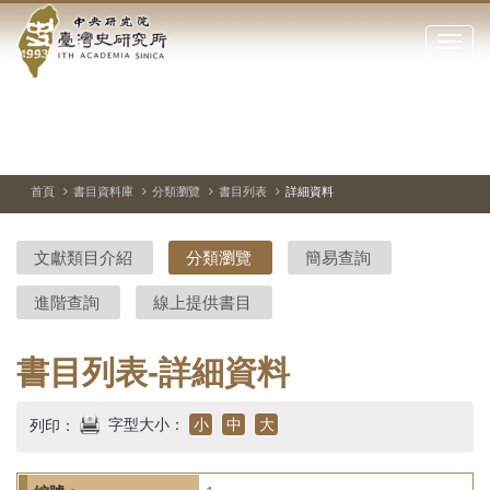
中
跳
到
點
央
主
擊
要
開
研
內
啟
容
或
究
切
上
下
主
區
換
一
一
圖
關
暫
張
張
連
塊
閉
停、
圖
圖
結
院-
播
片
片
首頁
書目資料庫
分類瀏覽
書目列表
詳細資料
網
放
站
臺
主
文獻類目介紹
分類瀏覽
簡易查詢
要
灣
選
進階查詢
線上提供書目
單
史
研
書目列表-詳細資料
究
字型大小：
小
中
大
列印：
所-